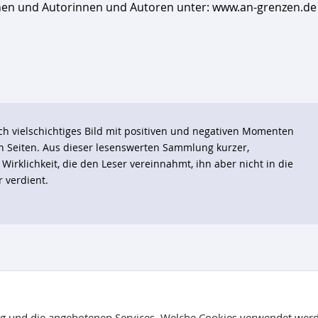
rinnen und Autorinnen und Autoren unter: www.an-grenzen.de
ch vielschichtiges Bild mit positiven und negativen Momenten
 Seiten. Aus dieser lesenswerten Sammlung kurzer,
irklichkeit, die den Leser vereinnahmt, ihn aber nicht in die
r verdient.
nach oben
ng und die angebotenen Services. Welche Cookies verwendet werd