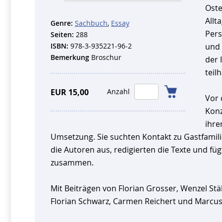
Oste
Allt
Genre:
Sachbuch
,
Essay
Pers
Seiten:
288
ISBN:
978-3-935221-96-2
und 
Bemerkung
Broschur
der 
teil
EUR 15,00
Anzahl
Vor 
Konz
ihre
Umsetzung. Sie suchten Kontakt zu Gastfamili
die Autoren aus, redigierten die Texte und f
zusammen.
Mit Beiträgen von Florian Grosser, Wenzel Stäh
Florian Schwarz, Carmen Reichert und Marcu