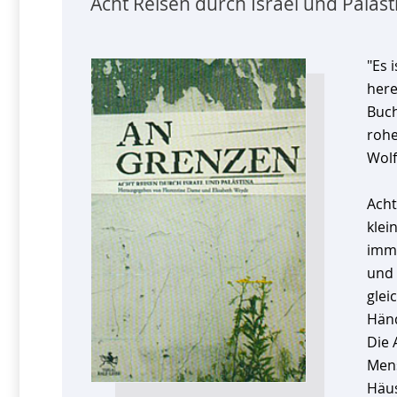
Acht Reisen durch Israel und Paläst
"Es 
here
Buch
rohe
Wolf
Acht
klei
imme
und 
glei
Händ
Die 
Mens
Häus