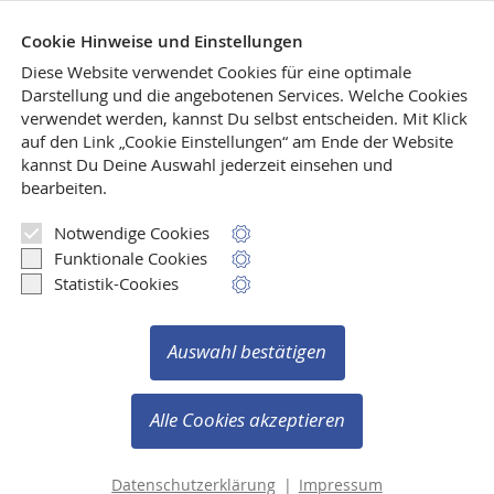
Cookie Hinweise und Einstellungen
Diese Website verwendet Cookies für eine optimale
Darstellung und die angebotenen Services. Welche Cookies
verwendet werden, kannst Du selbst entscheiden.
Mit Klick
auf den Link „Cookie Einstellungen“ am Ende der Website
kannst Du Deine Auswahl jederzeit einsehen und
Kann eine Verlagsdruckerei auch ein Museum
bearbeiten.
sein? Ja, das geht! Und wie, das erfahren Sie hier.
Notwendige Cookies
Mehr lesen
Funktionale Cookies
Statistik-Cookies
Auswahl bestätigen
Vertrag widerrufen
Copyright © 2003-2026 Verlag Ralf Liebe
Alle Cookies akzeptieren
Alle Rechte vorbehalten.
Datenschutzerklärung
|
Impressum