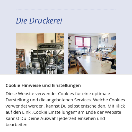
Die Druckerei
Cookie Hinweise und Einstellungen
Diese Website verwendet Cookies für eine optimale
Darstellung und die angebotenen Services. Welche Cookies
verwendet werden, kannst Du selbst entscheiden.
Mit Klick
Wer immer schon mal wissen wollte, wie Bücher
auf den Link „Cookie Einstellungen“ am Ende der Website
gesetzt, gedruckt und gebunden werden, ist
kannst Du Deine Auswahl jederzeit einsehen und
herzlich eingeladen, uns in unseren Verlags- und
bearbeiten.
Druckereiräumen in Weilerswist zu besuchen.