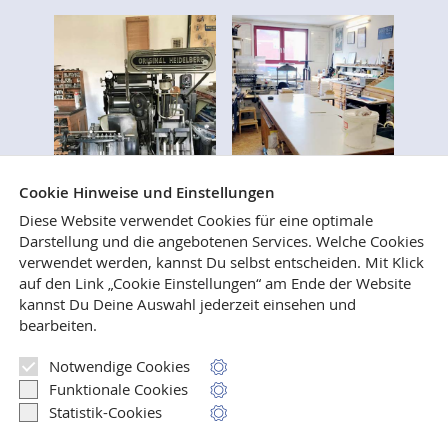
Cookie Hinweise und Einstellungen
Diese Website verwendet Cookies für eine optimale
Darstellung und die angebotenen Services. Welche Cookies
verwendet werden, kannst Du selbst entscheiden.
Mit Klick
Wer immer schon mal wissen wollte, wie Bücher
auf den Link „Cookie Einstellungen“ am Ende der Website
gesetzt, gedruckt und gebunden werden, ist
kannst Du Deine Auswahl jederzeit einsehen und
herzlich eingeladen, uns in unseren Verlags- und
bearbeiten.
Druckereiräumen in Weilerswist zu besuchen.
Notwendige Cookies
Mehr lesen
Funktionale Cookies
Statistik-Cookies