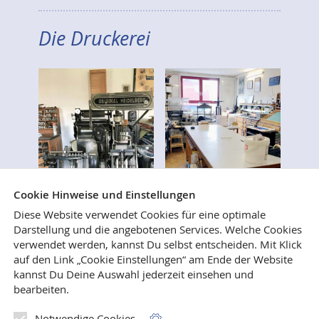
Die Druckerei
Cookie Hinweise und Einstellungen
Diese Website verwendet Cookies für eine optimale
Darstellung und die angebotenen Services. Welche Cookies
verwendet werden, kannst Du selbst entscheiden.
Mit Klick
Wer immer schon mal wissen wollte, wie Bücher
auf den Link „Cookie Einstellungen“ am Ende der Website
gesetzt, gedruckt und gebunden werden, ist
kannst Du Deine Auswahl jederzeit einsehen und
herzlich eingeladen, uns in unseren Verlags- und
bearbeiten.
Druckereiräumen in Weilerswist zu besuchen.
Notwendige Cookies