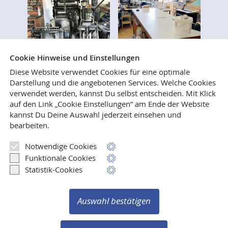
Cookie Hinweise und Einstellungen
Diese Website verwendet Cookies für eine optimale
Darstellung und die angebotenen Services. Welche Cookies
verwendet werden, kannst Du selbst entscheiden.
Mit Klick
Wer immer schon mal wissen wollte, wie Bücher
auf den Link „Cookie Einstellungen“ am Ende der Website
gesetzt, gedruckt und gebunden werden, ist
kannst Du Deine Auswahl jederzeit einsehen und
herzlich eingeladen, uns in unseren Verlags- und
bearbeiten.
Druckereiräumen in Weilerswist zu besuchen.
Notwendige Cookies
Mehr lesen
Funktionale Cookies
Statistik-Cookies
Auswahl bestätigen
Vertrag widerrufen
Copyright © 2003-2026 Verlag Ralf Liebe