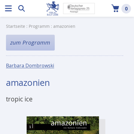
0
Startseite
:
Programm
: amazonien
zum Programm
Barbara Dombrowski
amazonien
tropic ice