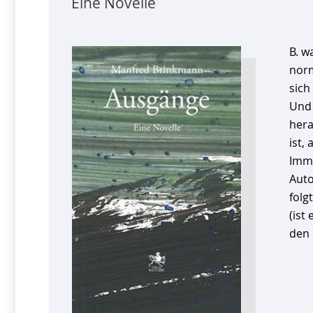
Eine Novelle
B. w
norm
sich
Und 
hera
ist,
Imme
Auto
folg
(ist
den 