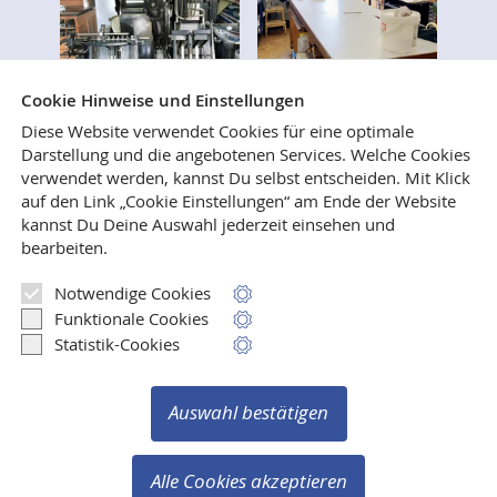
Cookie Hinweise und Einstellungen
Diese Website verwendet Cookies für eine optimale
Darstellung und die angebotenen Services. Welche Cookies
verwendet werden, kannst Du selbst entscheiden.
Mit Klick
Wer immer schon mal wissen wollte, wie Bücher
auf den Link „Cookie Einstellungen“ am Ende der Website
gesetzt, gedruckt und gebunden werden, ist
kannst Du Deine Auswahl jederzeit einsehen und
herzlich eingeladen, uns in unseren Verlags- und
bearbeiten.
Druckereiräumen in Weilerswist zu besuchen.
Notwendige Cookies
Mehr lesen
Funktionale Cookies
Statistik-Cookies
Auswahl bestätigen
Vertrag widerrufen
Copyright © 2003-2026 Verlag Ralf Liebe
Alle Cookies akzeptieren