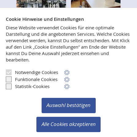
Cookie Hinweise und Einstellungen
Diese Website verwendet Cookies für eine optimale
Darstellung und die angebotenen Services. Welche Cookies
verwendet werden, kannst Du selbst entscheiden.
Mit Klick
Wer immer schon mal wissen wollte, wie Bücher
auf den Link „Cookie Einstellungen“ am Ende der Website
gesetzt, gedruckt und gebunden werden, ist
kannst Du Deine Auswahl jederzeit einsehen und
herzlich eingeladen, uns in unseren Verlags- und
bearbeiten.
Druckereiräumen in Weilerswist zu besuchen.
Notwendige Cookies
Mehr lesen
Funktionale Cookies
Statistik-Cookies
Auswahl bestätigen
Vertrag widerrufen
Copyright © 2003-2026 Verlag Ralf Liebe
Alle Cookies akzeptieren
Alle Rechte vorbehalten.