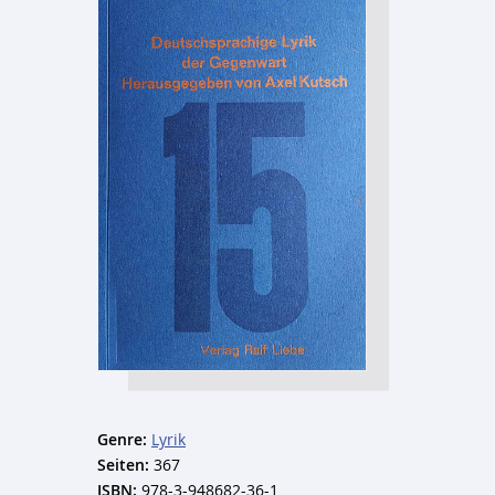
Genre:
Lyrik
Seiten:
367
ISBN:
978-3-948682-36-1