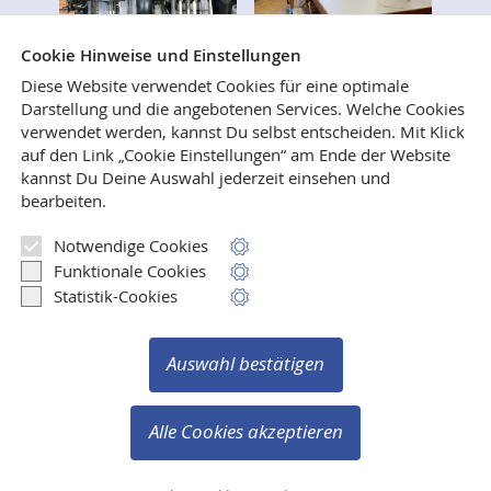
Cookie Hinweise und Einstellungen
Diese Website verwendet Cookies für eine optimale
Darstellung und die angebotenen Services. Welche Cookies
verwendet werden, kannst Du selbst entscheiden.
Mit Klick
Wer immer schon mal wissen wollte, wie Bücher
auf den Link „Cookie Einstellungen“ am Ende der Website
gesetzt, gedruckt und gebunden werden, ist
kannst Du Deine Auswahl jederzeit einsehen und
herzlich eingeladen, uns in unseren Verlags- und
bearbeiten.
Druckereiräumen in Weilerswist zu besuchen.
Notwendige Cookies
Mehr lesen
Funktionale Cookies
Statistik-Cookies
Auswahl bestätigen
Vertrag widerrufen
Copyright © 2003-2026 Verlag Ralf Liebe
Alle Cookies akzeptieren
Alle Rechte vorbehalten.