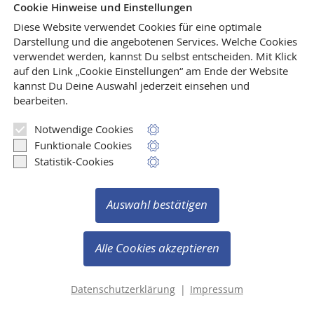
Cookie Hinweise und Einstellungen
Diese Website verwendet Cookies für eine optimale
Darstellung und die angebotenen Services. Welche Cookies
verwendet werden, kannst Du selbst entscheiden.
Mit Klick
Wer immer schon mal wissen wollte, wie Bücher
auf den Link „Cookie Einstellungen“ am Ende der Website
gesetzt, gedruckt und gebunden werden, ist
kannst Du Deine Auswahl jederzeit einsehen und
herzlich eingeladen, uns in unseren Verlags- und
bearbeiten.
Druckereiräumen in Weilerswist zu besuchen.
Notwendige Cookies
Mehr lesen
Funktionale Cookies
Statistik-Cookies
Auswahl bestätigen
Vertrag widerrufen
Copyright © 2003-2026 Verlag Ralf Liebe
Alle Cookies akzeptieren
Alle Rechte vorbehalten.
Datenschutzerklärung
|
Impressum