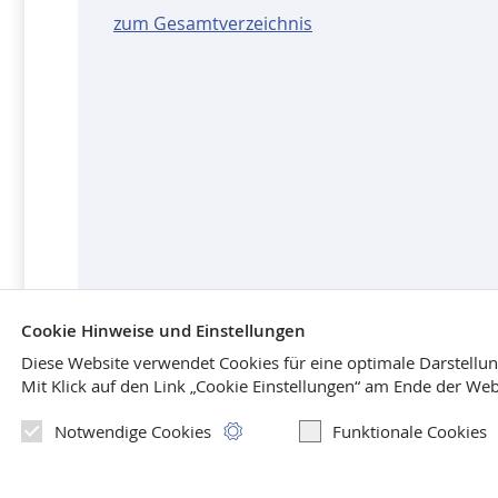
zum Gesamtverzeichnis
Cookie Hinweise und Einstellungen
Diese Website verwendet Cookies für eine optimale Darstellu
Mit Klick
auf den Link „Cookie Einstellungen“ am Ende der Web
Neuerscheinungen
|
Das Programm
|
Die Autoren
|
Der
Notwendige Cookies
Funktionale Cookies
Warenkorb
|
AGB
|
Sitemap
|
Datenschutz
|
Impressu